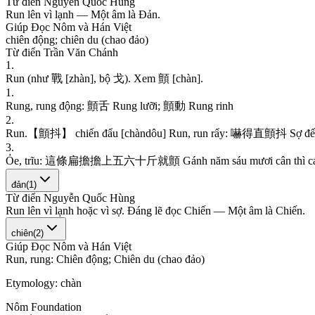
Từ điển Nguyễn Quốc Hùng
R
u
n
l
ê
n
v
ì
l
ạ
n
h
—
M
ộ
t
â
m
l
à
Đ
ả
n
.
Giúp Đọc Nôm và Hán Việt
c
h
i
ê
n
đ
ộ
n
g
;
c
h
i
ê
n
d
u
(
c
h
a
o
đ
ả
o
)
Từ điển Trần Văn Chánh
1
.
R
u
n
(
n
h
ư
戰
[
z
h
à
n
]
,
b
ộ
戈
)
.
X
e
m
顫
[
c
h
à
n
]
.
1
.
R
u
n
g
,
r
u
n
g
đ
ộ
n
g
:
顫
舌
R
u
n
g
l
ư
ỡ
i
;
顫
動
R
u
n
g
r
i
n
h
2
.
R
u
n
.
【
顫
抖
】
c
h
i
ế
n
đ
ẩ
u
[
c
h
à
n
d
ô
u
]
R
u
n
,
r
u
n
r
ẩ
y
:
嚇
得
直
顫
抖
S
ợ
đ
ế
3
.
Ỏ
e
,
t
r
ĩ
u
:
這
條
扁
擔
擔
上
五
六
十
斤
就
顫
G
á
n
h
n
ă
m
s
á
u
m
ư
ơ
i
c
â
n
t
h
ì
c
đản
(
1
)
Từ điển Nguyễn Quốc Hùng
R
u
n
l
ê
n
v
ì
l
ạ
n
h
h
o
ặ
c
v
ì
s
ợ
.
Đ
á
n
g
l
e
đ
ọ
c
C
h
i
ế
n
—
M
ộ
t
â
m
l
à
C
h
i
ế
n
.
chiên
(
2
)
Giúp Đọc Nôm và Hán Việt
R
u
n
,
r
u
n
g
:
C
h
i
ê
n
đ
ộ
n
g
;
C
h
i
ê
n
d
u
(
c
h
a
o
đ
ả
o
)
Etymology:
chàn
Nôm Foundation