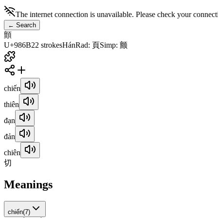
The internet connection is unavailable. Please check your connect
←
Search
顫
U+986B
22
strokes
Hán
Rad
:
頁
Simp
:
颤
chiến
thiên
đạn
đản
chiên
切
Meanings
chiến
(
7
)