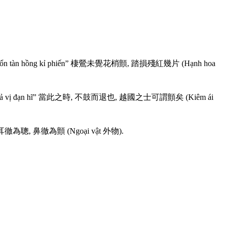
ổ
n
t
à
n
h
ồ
n
g
k
ỉ
p
h
i
ế
n
”
棲
鶯
未
覺
花
梢
顫
,
踏
損
殘
紅
幾
片
(
H
ạ
n
h
h
o
a
ả
v
ị
đ
ạ
n
h
ĩ
”
當
此
之
時
,
不
鼓
而
退
也
,
越
國
之
士
可
謂
顫
矣
(
K
i
ê
m
á
i
耳
徹
為
聰
,
鼻
徹
為
顫
(
N
g
o
ạ
i
v
ậ
t
外
物
)
.