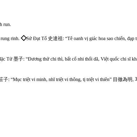
h
r
u
n
.
◇
r
u
n
g
r
i
n
h
.
S
ử
Đ
ạ
t
T
ổ
史
達
祖
:
“
T
ê
o
a
n
h
v
ị
g
i
á
c
h
o
a
s
a
o
c
h
i
ế
n
,
đ
ạ
p
t
M
ặ
c
T
ử
墨
子
:
“
Đ
ư
ơ
n
g
t
h
ử
c
h
i
t
h
ì
,
b
ấ
t
c
ổ
n
h
i
t
h
ố
i
d
ã
,
V
i
ệ
t
q
u
ố
c
c
h
i
s
ĩ
k
h
莊
子
:
“
M
ụ
c
t
r
i
ệ
t
v
i
m
i
n
h
,
n
h
ĩ
t
r
i
ệ
t
v
i
t
h
ô
n
g
,
t
ị
t
r
i
ệ
t
v
i
t
h
i
ê
n
”
目
徹
為
明
,