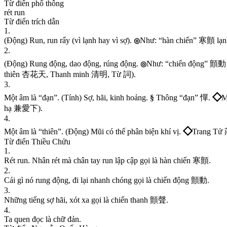
Từ điển phổ thông
r
é
t
r
u
n
Từ điển trích dẫn
1
.
(
Đ
ộ
n
g
)
R
u
n
,
r
u
n
r
ẩ
y
(
v
ì
l
ạ
n
h
h
a
y
v
ì
s
ợ
)
.
N
h
ư
:
“
h
à
n
c
h
i
ế
n
”
寒
顫
l
ạ
n
◎
2
.
(
Đ
ộ
n
g
)
R
u
n
g
đ
ộ
n
g
,
d
a
o
đ
ộ
n
g
,
r
ú
n
g
đ
ộ
n
g
.
N
h
ư
:
“
c
h
i
ế
n
đ
ộ
n
g
”
顫
動
◎
t
h
i
ê
n
杏
花
天
,
T
h
a
n
h
m
i
n
h
清
明
,
T
ừ
詞
)
.
3
.
◇
M
ộ
t
â
m
l
à
“
đ
ạ
n
”
.
(
T
í
n
h
)
S
ợ
,
h
ã
i
,
k
i
n
h
h
o
ả
n
g
.
§
T
h
ô
n
g
“
đ
ạ
n
”
憚
.
h
ạ
兼
愛
下
)
.
4
.
◇
M
ộ
t
â
m
l
à
“
t
h
i
ê
n
”
.
(
Đ
ộ
n
g
)
M
ũ
i
c
ó
t
h
ể
p
h
â
n
b
i
ệ
n
k
h
í
v
ị
.
T
r
a
n
g
T
ử
Từ điển Thiều Chửu
1
.
R
é
t
r
u
n
.
N
h
â
n
r
é
t
m
à
c
h
â
n
t
a
y
r
u
n
l
ậ
p
c
ậ
p
g
ọ
i
l
à
h
à
n
c
h
i
ế
n
寒
顫
.
2
.
C
á
i
g
ì
n
ó
r
u
n
g
đ
ộ
n
g
,
đ
i
l
ạ
i
n
h
a
n
h
c
h
ó
n
g
g
ọ
i
l
à
c
h
i
ế
n
đ
ộ
n
g
顫
動
.
3
.
N
h
ữ
n
g
t
i
ế
n
g
s
ợ
h
ã
i
,
x
ó
t
x
a
g
ọ
i
l
à
c
h
i
ế
n
t
h
a
n
h
顫
聲
.
4
.
T
a
q
u
e
n
đ
ọ
c
l
à
c
h
ữ
đ
ả
n
.