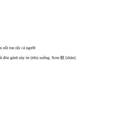
n
n
ỗ
i
r
u
n
r
ẩ
y
c
ả
n
g
ư
ờ
i
á
i
đ
ò
n
g
á
n
h
n
à
y
ỏ
e
(
t
r
ĩ
u
)
x
u
ố
n
g
.
X
e
m
顫
[
z
h
à
n
]
.