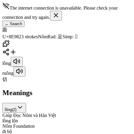
The internet connection is unavailable. Please check your
connection and try again.
←
Search
躘
U+8E98
23
strokes
Nôm
Rad
:
足
Simp
:
𨀁
lồng
ruông
切
Meanings
lồng
(
2
)
Giúp Đọc Nôm và Hán Việt
l
ồ
n
g
l
ộ
n
Nôm Foundation
đ
i
b
ộ