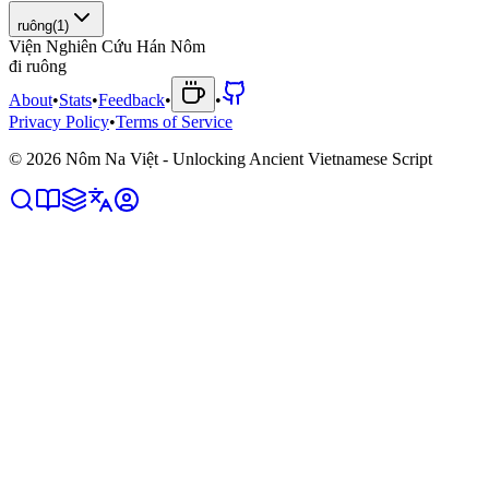
ruông
(
1
)
Viện Nghiên Cứu Hán Nôm
đ
i
r
u
ô
n
g
About
•
Stats
•
Feedback
•
•
Privacy Policy
•
Terms of Service
©
2026
Nôm Na Việt - Unlocking Ancient Vietnamese Script