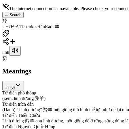
The internet connection is unavailable. Please check your connect
←
Search
羚
U+7F9A
11
strokes
Hán
Rad
:
羊
linh
切
Meanings
linh
(
8
)
Từ điển phổ thông
(
x
e
m
:
l
i
n
h
d
ư
ơ
n
g
羚
羊
)
Từ điển trích dẫn
(
D
a
n
h
)
“
L
i
n
h
d
ư
ơ
n
g
”
羚
羊
m
ộ
t
g
i
ố
n
g
t
h
ú
h
ì
n
h
t
h
ể
t
ự
a
n
h
ư
d
ê
l
ạ
i
n
h
Từ điển Thiều Chửu
L
i
n
h
d
ư
ơ
n
g
羚
羊
c
o
n
l
i
n
h
d
ư
ơ
n
g
,
m
ộ
t
g
i
ố
n
g
d
ê
ở
r
ừ
n
g
,
s
ừ
n
g
d
ù
n
g
l
à
Từ điển Nguyễn Quốc Hùng