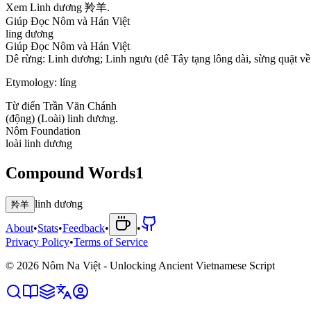
X
e
m
L
i
n
h
d
ư
ơ
n
g
羚
羊
.
Giúp Đọc Nôm và Hán Việt
l
i
n
g
d
ư
ơ
n
g
Giúp Đọc Nôm và Hán Việt
D
ê
r
ừ
n
g
:
L
i
n
h
d
ư
ơ
n
g
;
L
i
n
h
n
g
ư
u
(
d
ê
T
â
y
t
ạ
n
g
l
ô
n
g
d
à
i
,
s
ừ
n
g
q
u
ặ
t
v
ề
Etymology:
líng
Từ điển Trần Văn Chánh
(
đ
ộ
n
g
)
(
L
o
à
i
)
l
i
n
h
d
ư
ơ
n
g
.
Nôm Foundation
l
o
à
i
l
i
n
h
d
ư
ơ
n
g
Compound Words
1
linh dương
羚羊
About
•
Stats
•
Feedback
•
•
Privacy Policy
•
Terms of Service
©
2026
Nôm Na Việt - Unlocking Ancient Vietnamese Script