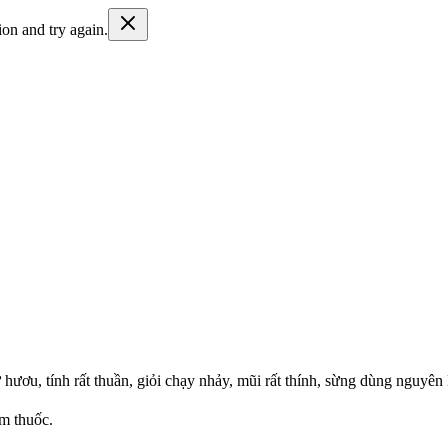
ion and try again.
ư
h
ư
ơ
u
,
t
í
n
h
r
ấ
t
t
h
u
ầ
n
,
g
i
ỏ
i
c
h
ạ
y
n
h
ả
y
,
m
ũ
i
r
ấ
t
t
h
í
n
h
,
s
ừ
n
g
d
ù
n
g
n
g
u
y
ê
n
m
t
h
u
ố
c
.