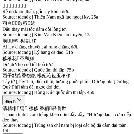
𣑶
𠱋
坤
透
㭲
𢯦
坤
移
Rễ dò khôn thấu, gốc lay khôn dời.
Source:
tdcndg | Thiên Nam ngữ lục ngoại kỷ, 25a
酉
台
𠃅
𩯀
敢
移
𢚸
絲
Dẫu thay mái tóc dám dời lòng tơ.
Source:
tdcndg | Kim Vân Kiều tân truyện, 12a
埃
𢯦
𫽄
轉
埃
搈
𫽄
移
Ai lay chẳng chuyển, ai rung chẳng dời.
Source:
tdcndg | Lý hạng ca dao, 51b
移
移
花
𦬑
卒
和
鮮
Dời dời hoa nở tốt hoà tươi.
Source:
tdcndg | Quốc âm thi tập, 75b
西
子
點
傕
香
馥
馥
楊
妃
沁
㐌
玉
移
移
Tây tử [Tây Thi] điểm thôi, hương phức phức. Dương phi [Dương
Quý Phi] tắm đã, ngọc dời dời.
Source:
tdcndg | Hồng Đức quốc âm thi tập, 46b
dầy
(
1
)
清
精
粓
󰺔
窖
󰝡
移
移
香
稻
𩚵
聶
裊
世
“Thanh tinh”: cơm trắng khéo đơm dầy dầy. “Hương đạo”: cơm nếp
dẻo thay.
Source:
tdcndg | Trùng san chỉ nam bị loại các bộ dã đàm đại toàn,
15b