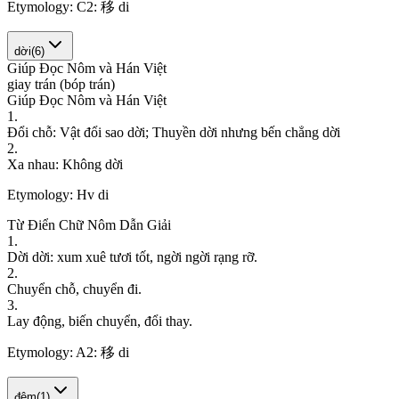
Etymology:
C2: 移 di
dời
(
6
)
Giúp Đọc Nôm và Hán Việt
g
i
a
y
t
r
á
n
(
b
ó
p
t
r
á
n
)
Giúp Đọc Nôm và Hán Việt
1
.
Đ
ổ
i
c
h
ỗ
:
V
ậ
t
đ
ổ
i
s
a
o
d
ờ
i
;
T
h
u
y
ề
n
d
ờ
i
n
h
ư
n
g
b
ế
n
c
h
ẳ
n
g
d
ờ
i
2
.
X
a
n
h
a
u
:
K
h
ô
n
g
d
ờ
i
Etymology:
Hv di
Từ Điển Chữ Nôm Dẫn Giải
1
.
D
ờ
i
d
ờ
i
:
x
u
m
x
u
ê
t
ư
ơ
i
t
ố
t
,
n
g
ờ
i
n
g
ờ
i
r
ạ
n
g
r
ỡ
.
2
.
C
h
u
y
ể
n
c
h
ỗ
,
c
h
u
y
ể
n
đ
i
.
3
.
L
a
y
đ
ộ
n
g
,
b
i
ế
n
c
h
u
y
ể
n
,
đ
ổ
i
t
h
a
y
.
Etymology:
A2: 移 di
đệm
(
1
)