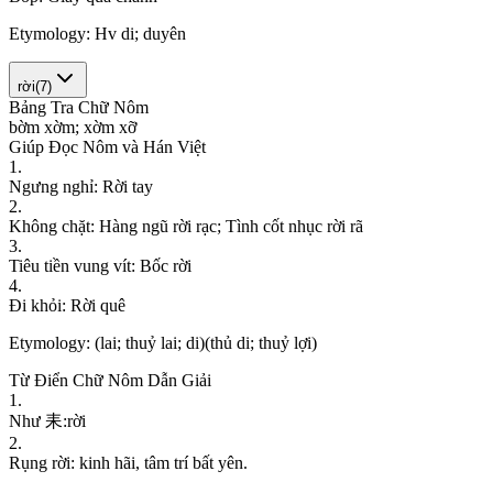
Etymology:
Hv di; duyên
rời
(
7
)
Bảng Tra Chữ Nôm
b
ờ
m
x
ờ
m
;
x
ờ
m
x
ỡ
Giúp Đọc Nôm và Hán Việt
1
.
N
g
ư
n
g
n
g
h
ỉ
:
R
ờ
i
t
a
y
2
.
K
h
ô
n
g
c
h
ặ
t
:
H
à
n
g
n
g
ũ
r
ờ
i
r
ạ
c
;
T
ì
n
h
c
ố
t
n
h
ụ
c
r
ờ
i
r
ã
3
.
T
i
ê
u
t
i
ề
n
v
u
n
g
v
í
t
:
B
ố
c
r
ờ
i
4
.
Đ
i
k
h
ỏ
i
:
R
ờ
i
q
u
ê
Etymology:
(lai; thuỷ lai; di)(thủ di; thuỷ lợi)
Từ Điển Chữ Nôm Dẫn Giải
1
.
N
h
ư
耒
:
r
ờ
i
2
.
R
ụ
n
g
r
ờ
i
:
k
i
n
h
h
ã
i
,
t
â
m
t
r
í
b
ấ
t
y
ê
n
.