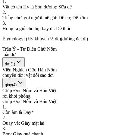
1
.
V
ậ
t
c
ó
t
ê
n
H
v
l
à
S
ơ
n
d
ư
ơ
n
g
:
S
ữ
a
d
ê
2
.
T
i
ế
n
g
c
h
ơ
i
g
ọ
i
n
g
ư
ờ
i
m
ê
g
á
i
:
D
ê
c
ụ
;
D
ê
x
ồ
m
3
.
H
o
n
g
r
a
g
i
ó
c
h
o
b
ụ
i
b
a
y
đ
i
:
D
ê
t
h
ó
c
Etymology:
(Hv khuyển ½ dê)(dương đê; di)
Trần Ý - Từ Điển Chữ Nôm
l
o
à
i
d
ơ
i
dơi
(
1
)
Viện Nghiên Cứu Hán Nôm
c
h
u
y
ể
n
d
ờ
i
;
v
ậ
t
đ
ổ
i
s
a
o
d
ờ
i
giay
(
4
)
Giúp Đọc Nôm và Hán Việt
r
ờ
i
k
h
ỏ
i
p
h
ò
n
g
Giúp Đọc Nôm và Hán Việt
1
.
C
ò
n
â
m
l
à
D
a
y
*
2
.
Q
u
a
y
v
ề
:
G
i
a
y
m
ặ
t
l
ạ
i
3
.
B
ó
p
:
G
i
a
y
q
u
ả
c
h
a
n
h