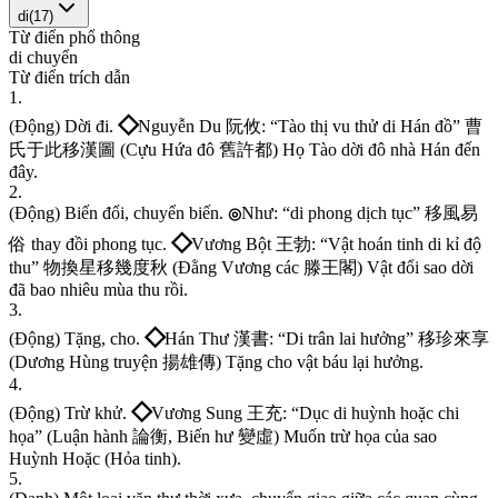
di
(
17
)
Từ điển phổ thông
d
i
c
h
u
y
ể
n
Từ điển trích dẫn
1
.
◇
(
Đ
ộ
n
g
)
D
ờ
i
đ
i
.
N
g
u
y
ễ
n
D
u
阮
攸
:
“
T
à
o
t
h
ị
v
u
t
h
ử
d
i
H
á
n
đ
ồ
”
曹
氏
于
此
移
漢
圖
(
C
ự
u
H
ứ
a
đ
ô
舊
許
都
)
H
ọ
T
à
o
d
ờ
i
đ
ô
n
h
à
H
á
n
đ
ế
n
đ
â
y
.
2
.
(
Đ
ộ
n
g
)
B
i
ế
n
đ
ổ
i
,
c
h
u
y
ể
n
b
i
ế
n
.
N
h
ư
:
“
d
i
p
h
o
n
g
d
ị
c
h
t
ụ
c
”
移
風
易
◎
◇
俗
t
h
a
y
đ
ồ
i
p
h
o
n
g
t
ụ
c
.
V
ư
ơ
n
g
B
ộ
t
王
勃
:
“
V
ậ
t
h
o
á
n
t
i
n
h
d
i
k
ỉ
đ
ộ
t
h
u
”
物
換
星
移
幾
度
秋
(
Đ
ằ
n
g
V
ư
ơ
n
g
c
á
c
滕
王
閣
)
V
ậ
t
đ
ổ
i
s
a
o
d
ờ
i
đ
ã
b
a
o
n
h
i
ê
u
m
ù
a
t
h
u
r
ồ
i
.
3
.
◇
(
Đ
ộ
n
g
)
T
ặ
n
g
,
c
h
o
.
H
á
n
T
h
ư
漢
書
:
“
D
i
t
r
â
n
l
a
i
h
ư
ở
n
g
”
移
珍
來
享
(
D
ư
ơ
n
g
H
ù
n
g
t
r
u
y
ệ
n
揚
雄
傳
)
T
ặ
n
g
c
h
o
v
ậ
t
b
á
u
l
ạ
i
h
ư
ở
n
g
.
4
.
◇
(
Đ
ộ
n
g
)
T
r
ừ
k
h
ử
.
V
ư
ơ
n
g
S
u
n
g
王
充
:
“
D
ụ
c
d
i
h
u
ỳ
n
h
h
o
ặ
c
c
h
i
h
ọ
a
”
(
L
u
ậ
n
h
à
n
h
論
衡
,
B
i
ế
n
h
ư
變
虛
)
M
u
ố
n
t
r
ừ
h
ọ
a
c
ủ
a
s
a
o
H
u
ỳ
n
h
H
o
ặ
c
(
H
ỏ
a
t
i
n
h
)
.
5
.