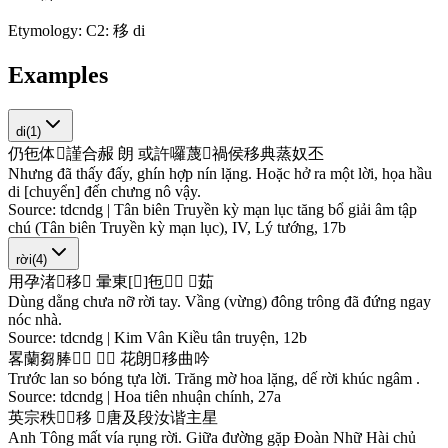
Etymology:
C2: 移 di
Examples
di
(
1
)
仍
㐌
体
𦷾
謹
合
赧
朗
或
許
囉
蔑
𠅜
禍
侯
移
典
蒸
奴
丕
Nhưng đã thấy đấy, ghín hợp nín lặng. Hoặc hở ra một lời, họa hầu
di [chuyển] đến chưng nô vậy.
Source:
tdcndg | Tân biên Truyền kỳ mạn lục tăng bổ giải âm tập
chú (Tân biên Truyền kỳ mạn lục), IV, Lý tướng, 17b
rời
(
4
)
用
孕
渚
𡝖
移
𢬣
暈
東
[
𬂙
]
㐌
𥪸
𣦍
𣟪
茹
Dùng dằng chưa nỡ rời tay. Vầng (vừng) đông trông đã đứng ngay
nóc nhà.
Source:
tdcndg | Kim Vân Kiều tân truyện, 12b
畧
蘭
芻
䏾
𢭸
𠳒
𦝄
𢠩
花
朗
𧍝
移
曲
吟
Trước lan so bóng tựa lời. Trăng mờ hoa lặng, dế rời khúc ngâm .
Source:
tdcndg | Hoa tiên nhuận chính, 27a
英
宗
秩
𤽶
𠖿
移
𫡉
唐
及
段
汝
谐
主
星
Anh Tông mất vía rụng rời. Giữa đường gặp Đoàn Nhữ Hài chủ