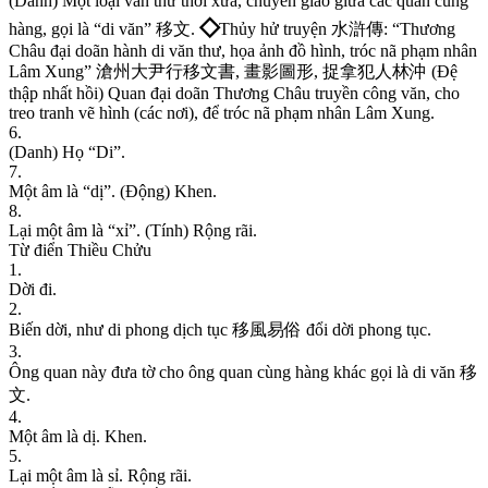
(
D
a
n
h
)
M
ộ
t
l
o
ạ
i
v
ă
n
t
h
ư
t
h
ờ
i
x
ư
a
,
c
h
u
y
ể
n
g
i
a
o
g
i
ữ
a
c
á
c
q
u
a
n
c
ù
n
g
◇
h
à
n
g
,
g
ọ
i
l
à
“
d
i
v
ă
n
”
移
文
.
T
h
ủ
y
h
ử
t
r
u
y
ệ
n
水
滸
傳
:
“
T
h
ư
ơ
n
g
C
h
â
u
đ
ạ
i
d
o
ã
n
h
à
n
h
d
i
v
ă
n
t
h
ư
,
h
ọ
a
ả
n
h
đ
ồ
h
ì
n
h
,
t
r
ó
c
n
ã
p
h
ạ
m
n
h
â
n
L
â
m
X
u
n
g
”
滄
州
大
尹
行
移
文
書
,
畫
影
圖
形
,
捉
拿
犯
人
林
沖
(
Đ
ệ
t
h
ậ
p
n
h
ấ
t
h
ồ
i
)
Q
u
a
n
đ
ạ
i
d
o
ã
n
T
h
ư
ơ
n
g
C
h
â
u
t
r
u
y
ề
n
c
ô
n
g
v
ă
n
,
c
h
o
t
r
e
o
t
r
a
n
h
v
ẽ
h
ì
n
h
(
c
á
c
n
ơ
i
)
,
đ
ể
t
r
ó
c
n
ã
p
h
ạ
m
n
h
â
n
L
â
m
X
u
n
g
.
6
.
(
D
a
n
h
)
H
ọ
“
D
i
”
.
7
.
M
ộ
t
â
m
l
à
“
d
ị
”
.
(
Đ
ộ
n
g
)
K
h
e
n
.
8
.
L
ạ
i
m
ộ
t
â
m
l
à
“
x
ỉ
”
.
(
T
í
n
h
)
R
ộ
n
g
r
ã
i
.
Từ điển Thiều Chửu
1
.
D
ờ
i
đ
i
.
2
.
B
i
ế
n
d
ờ
i
,
n
h
ư
d
i
p
h
o
n
g
d
ị
c
h
t
ụ
c
移
風
易
俗
đ
ổ
i
d
ờ
i
p
h
o
n
g
t
ụ
c
.
3
.
Ô
n
g
q
u
a
n
n
à
y
đ
ư
a
t
ờ
c
h
o
ô
n
g
q
u
a
n
c
ù
n
g
h
à
n
g
k
h
á
c
g
ọ
i
l
à
d
i
v
ă
n
移
文
.
4
.
M
ộ
t
â
m
l
à
d
ị
.
K
h
e
n
.
5
.
L
ạ
i
m
ộ
t
â
m
l
à
s
ỉ
.
R
ộ
n
g
r
ã
i
.