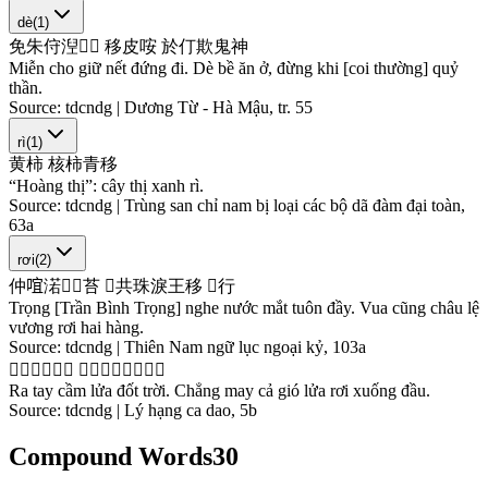
dè
(
1
)
免
朱
㑏
湼
𥪸
𠫾
移
皮
咹
於
仃
欺
鬼
神
Miễn cho giữ nết đứng đi. Dè bề ăn ở, đừng khi [coi thường] quỷ
thần.
Source:
tdcndg | Dương Từ - Hà Mậu, tr. 55
rì
(
1
)
黄
柿
核
柿
青
移
“Hoàng thị”: cây thị xanh rì.
Source:
tdcndg | Trùng san chỉ nam bị loại các bộ dã đàm đại toàn,
63a
rơi
(
2
)
仲
𠵌
渃
𬑉
𣻆
苔
𤤰
共
珠
淚
王
移
𠄩
行
Trọng [Trần Bình Trọng] nghe nước mắt tuôn đầy. Vua cũng châu lệ
vương rơi hai hàng.
Source:
tdcndg | Thiên Nam ngữ lục ngoại kỷ, 103a
𫥨
𢬣
扲
焒
焠
𡗶
𫽄
𢆧
奇
𩙌
焒
移
𫴋
頭
Ra tay cầm lửa đốt trời. Chẳng may cả gió lửa rơi xuống đầu.
Source:
tdcndg | Lý hạng ca dao, 5b
Compound Words
30