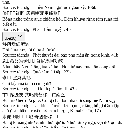
tinh.
Source:
tdcndg | Thiên Nam ngữ lục ngoại kỷ, 106b
俸
𦖑
𤿰
𠽖
鉦
囬
店
虧
棱
葚
用
移
別
󰠲
Bỗng nghe trống giục chiêng hồi. Đêm khuya rừng rậm rụng rời
biết đâu.
Source:
tdcndg | Phan Trần truyện, 4b
dời
(
10
)
移
所
燥
細
所
遏
Dời thửa ráo, tới thửa át [ướt].
Source:
tdcndg | Phật thuyết đại báo phụ mẫu ân trọng kinh, 41b
忍
𧡊
愚
公
須
舍
𠳨
𡽫
自
尼
馬
損
功
移
Nhìn thấy Ngu Công tua xá hỏi. Non từ nay mựa tốn công dời.
Source:
tdcndg | Quốc âm thi tập, 22b
翥
𥙩
𧵑
些
麻
共
移
Chở lấy của ta mà cùng dời.
Source:
tdcndg | Thi kinh giải âm, II, 43b
卞
𩦓
席
迻
技
共
吒
扽
茹
移
𢀨
買
南
丕
Bèn mở tiệc đưa ghẽ. Cùng cha dọn nhà dời sang mé Nam vậy.
Source:
tdcndg | Tân biên Truyền kỳ mạn lục tăng bổ giải âm tập
chú (Tân biên Truyền kỳ mạn lục), I, Khoái Châu, 17a
氷
傾
𢖵
景
𢖵
𠊛
𢖵
尼
奇
遇
倍
移
𨃴
𠫾
Bâng khuâng nhớ cảnh nhớ người. Nhớ nơi kỳ ngộ, vội dời gót đi.
Source:
tdcndg | Kim Vân Kiều tân truyện, 6a