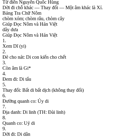
Từ điển Nguyễn Quốc Hùng
D
ờ
i
đ
i
c
h
ỗ
k
h
á
c
—
T
h
a
y
đ
ổ
i
—
M
ộ
t
â
m
k
h
á
c
l
à
X
ỉ
.
Bảng Tra Chữ Nôm
c
h
ò
m
x
ó
m
;
c
h
ò
m
r
â
u
,
c
h
ò
m
c
â
y
Giúp Đọc Nôm và Hán Việt
d
â
y
d
ư
a
Giúp Đọc Nôm và Hán Việt
1
.
X
e
m
D
ĩ
(
y
i
)
2
.
Đ
è
c
h
o
n
á
t
:
D
i
c
o
n
k
i
ế
n
c
h
o
c
h
ế
t
3
.
C
ò
n
â
m
l
à
G
i
*
4
.
Đ
e
m
đ
i
:
D
i
t
ẩ
u
5
.
T
h
a
y
đ
ổ
i
:
B
ấ
t
d
i
b
ấ
t
d
ị
c
h
(
k
h
ô
n
g
t
h
a
y
đ
ổ
i
)
6
.
Đ
ư
ờ
n
g
q
u
a
n
h
c
o
:
Ủ
y
d
i
7
.
Đ
ị
a
d
a
n
h
:
D
i
l
i
n
h
(
T
H
:
Đ
à
i
l
i
n
h
)
8
.
Q
u
a
n
h
c
o
:
U
ỷ
d
i
9
.
D
ờ
i
đ
i
:
D
i
d
â
n