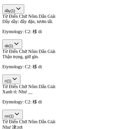
dầy
(
1
)
Từ Điển Chữ Nôm Dẫn Giải
D
ầ
y
d
ầ
y
:
đ
ầ
y
đ
ặ
n
,
t
ư
ơ
m
t
ấ
t
.
Etymology:
C2: 移 di
dè
(
1
)
Từ Điển Chữ Nôm Dẫn Giải
T
h
ậ
n
t
r
ọ
n
g
,
g
i
ữ
g
ì
n
.
Etymology:
C2: 移 di
rì
(
1
)
Từ Điển Chữ Nôm Dẫn Giải
X
a
n
h
r
ì
:
N
h
ư
_
_
Etymology:
C2: 移 di
rơi
(
1
)
Từ Điển Chữ Nôm Dẫn Giải
N
h
ư
淶
:
r
ơ
i