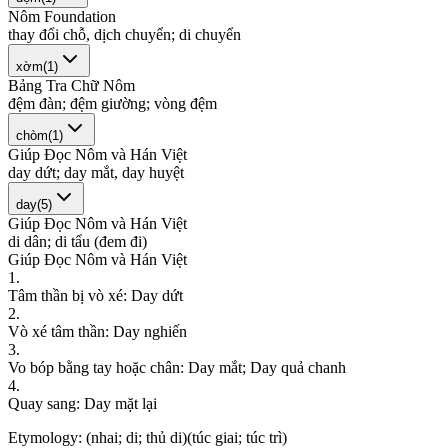
Nôm Foundation
t
h
a
y
đ
ổ
i
c
h
ỗ
,
d
ị
c
h
c
h
u
y
ể
n
;
d
i
c
h
u
y
ể
n
xờm
(
1
)
Bảng Tra Chữ Nôm
đ
ệ
m
đ
à
n
;
đ
ệ
m
g
i
ư
ờ
n
g
;
v
ò
n
g
đ
ệ
m
chòm
(
1
)
Giúp Đọc Nôm và Hán Việt
d
a
y
d
ứ
t
;
d
a
y
m
ắ
t
,
d
a
y
h
u
y
ệ
t
day
(
5
)
Giúp Đọc Nôm và Hán Việt
d
i
d
â
n
;
d
i
t
ẩ
u
(
đ
e
m
đ
i
)
Giúp Đọc Nôm và Hán Việt
1
.
T
â
m
t
h
ầ
n
b
ị
v
ò
x
é
:
D
a
y
d
ứ
t
2
.
V
ò
x
é
t
â
m
t
h
ầ
n
:
D
a
y
n
g
h
i
ế
n
3
.
V
o
b
ó
p
b
ằ
n
g
t
a
y
h
o
ặ
c
c
h
â
n
:
D
a
y
m
ắ
t
;
D
a
y
q
u
ả
c
h
a
n
h
4
.
Q
u
a
y
s
a
n
g
:
D
a
y
m
ặ
t
l
ạ
i
Etymology:
(nhai; di; thủ di)(túc giai; túc trì)