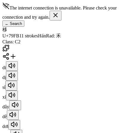
The internet connection is unavailable. Please check your
connection and try again.
←
Search
移
U+79FB
11
strokes
Hán
Rad
:
禾
Class
:
C2
di
dị
sỉ
xỉ
dây
dê
dơi