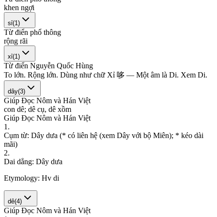
k
h
e
n
n
g
ợ
i
sỉ
(
1
)
Từ điển phổ thông
r
ộ
n
g
r
ã
i
xỉ
(
1
)
Từ điển Nguyễn Quốc Hùng
T
o
l
ớ
n
.
R
ộ
n
g
l
ớ
n
.
D
ù
n
g
n
h
ư
c
h
ữ
X
ỉ
哆
—
M
ộ
t
â
m
l
à
D
i
.
X
e
m
D
i
.
dây
(
3
)
Giúp Đọc Nôm và Hán Việt
c
o
n
d
ê
;
d
ê
c
ụ
,
d
ê
x
ồ
m
Giúp Đọc Nôm và Hán Việt
1
.
C
ụ
m
t
ừ
:
D
â
y
d
ư
a
(
*
c
ó
l
i
ê
n
h
ệ
(
x
e
m
D
â
y
v
ớ
i
b
ộ
M
i
ê
n
)
;
*
k
é
o
d
à
i
m
ã
i
)
2
.
D
a
i
d
ẳ
n
g
:
D
â
y
d
ư
a
Etymology:
Hv di
dê
(
4
)
Giúp Đọc Nôm và Hán Việt