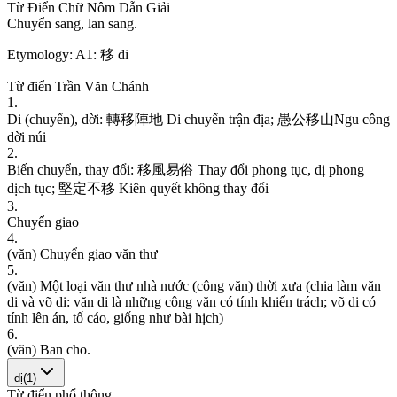
Từ Điển Chữ Nôm Dẫn Giải
C
h
u
y
ể
n
s
a
n
g
,
l
a
n
s
a
n
g
.
Etymology:
A1: 移 di
Từ điển Trần Văn Chánh
1
.
D
i
(
c
h
u
y
ể
n
)
,
d
ờ
i
:
轉
移
陣
地
D
i
c
h
u
y
ể
n
t
r
ậ
n
đ
ị
a
;
愚
公
移
山
N
g
u
c
ô
n
g
d
ờ
i
n
ú
i
2
.
B
i
ế
n
c
h
u
y
ể
n
,
t
h
a
y
đ
ổ
i
:
移
風
易
俗
T
h
a
y
đ
ổ
i
p
h
o
n
g
t
ụ
c
,
d
ị
p
h
o
n
g
d
ị
c
h
t
ụ
c
;
堅
定
不
移
K
i
ê
n
q
u
y
ế
t
k
h
ô
n
g
t
h
a
y
đ
ổ
i
3
.
C
h
u
y
ể
n
g
i
a
o
4
.
(
v
ă
n
)
C
h
u
y
ể
n
g
i
a
o
v
ă
n
t
h
ư
5
.
(
v
ă
n
)
M
ộ
t
l
o
ạ
i
v
ă
n
t
h
ư
n
h
à
n
ư
ớ
c
(
c
ô
n
g
v
ă
n
)
t
h
ờ
i
x
ư
a
(
c
h
i
a
l
à
m
v
ă
n
d
i
v
à
v
õ
d
i
:
v
ă
n
d
i
l
à
n
h
ữ
n
g
c
ô
n
g
v
ă
n
c
ó
t
í
n
h
k
h
i
ể
n
t
r
á
c
h
;
v
õ
d
i
c
ó
t
í
n
h
l
ê
n
á
n
,
t
ố
c
á
o
,
g
i
ố
n
g
n
h
ư
b
à
i
h
ị
c
h
)
6
.
(
v
ă
n
)
B
a
n
c
h
o
.
dị
(
1
)
Từ điển phổ thông