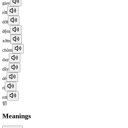
giay
rời
dời
đệm
xờm
chòm
day
dầy
dè
rì
rơi
切
Meanings