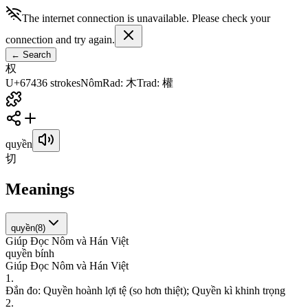
The internet connection is unavailable. Please check your
connection and try again.
←
Search
权
U+6743
6
strokes
Nôm
Rad
:
木
Trad
:
權
quyền
切
Meanings
quyền
(
8
)
Giúp Đọc Nôm và Hán Việt
q
u
y
ề
n
b
í
n
h
Giúp Đọc Nôm và Hán Việt
1
.
Đ
ắ
n
đ
o
:
Q
u
y
ề
n
h
o
à
n
h
l
ợ
i
t
ệ
(
s
o
h
ơ
n
t
h
i
ệ
t
)
;
Q
u
y
ề
n
k
ì
k
h
i
n
h
t
r
ọ
n
g
2
.