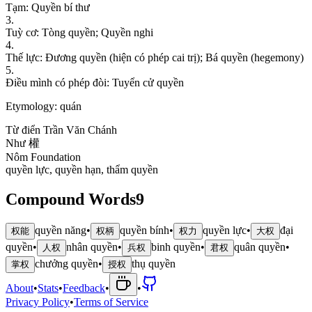
T
ạ
m
:
Q
u
y
ề
n
b
í
t
h
ư
3
.
T
u
ỳ
c
ơ
:
T
ò
n
g
q
u
y
ề
n
;
Q
u
y
ề
n
n
g
h
i
4
.
T
h
ế
l
ự
c
:
Đ
ư
ơ
n
g
q
u
y
ề
n
(
h
i
ệ
n
c
ó
p
h
é
p
c
a
i
t
r
ị
)
;
B
á
q
u
y
ề
n
(
h
e
g
e
m
o
n
y
)
5
.
Đ
i
ề
u
m
ì
n
h
c
ó
p
h
é
p
đ
ò
i
:
T
u
y
ể
n
c
ử
q
u
y
ề
n
Etymology:
quán
Từ điển Trần Văn Chánh
N
h
ư
權
Nôm Foundation
q
u
y
ề
n
l
ự
c
,
q
u
y
ề
n
h
ạ
n
,
t
h
ẩ
m
q
u
y
ề
n
Compound Words
9
quyền năng
•
quyền bính
•
quyền lực
•
đại
权能
权柄
权力
大权
quyền
•
nhân quyền
•
binh quyền
•
quân quyền
•
人权
兵权
君权
chưởng quyền
•
thụ quyền
掌权
授权
About
•
Stats
•
Feedback
•
•
Privacy Policy
•
Terms of Service