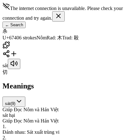
The internet connection is unavailable. Please check your
connection and try again.
←
Search
杀
U+6740
6
strokes
Nôm
Rad
:
木
Trad
:
殺
sát
切
Meanings
sát
(
9
)
Giúp Đọc Nôm và Hán Việt
s
á
t
h
ạ
i
Giúp Đọc Nôm và Hán Việt
1
.
Đ
á
n
h
n
h
a
u
:
S
á
t
x
u
ấ
t
t
r
ù
n
g
v
i
2
.