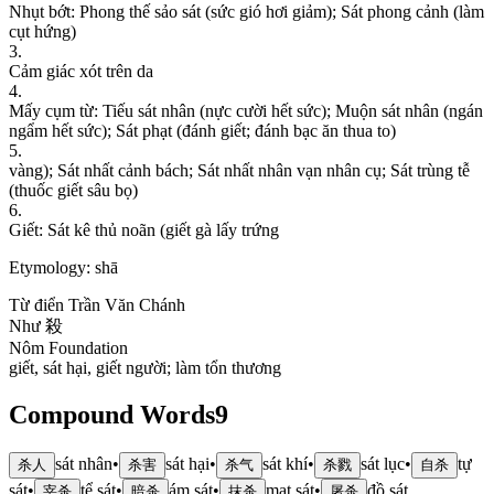
N
h
ụ
t
b
ớ
t
:
P
h
o
n
g
t
h
ế
s
ả
o
s
á
t
(
s
ứ
c
g
i
ó
h
ơ
i
g
i
ả
m
)
;
S
á
t
p
h
o
n
g
c
ả
n
h
(
l
à
m
c
ụ
t
h
ứ
n
g
)
3
.
C
ả
m
g
i
á
c
x
ó
t
t
r
ê
n
d
a
4
.
M
ấ
y
c
ụ
m
t
ừ
:
T
i
ế
u
s
á
t
n
h
â
n
(
n
ự
c
c
ư
ờ
i
h
ế
t
s
ứ
c
)
;
M
u
ộ
n
s
á
t
n
h
â
n
(
n
g
á
n
n
g
ẩ
m
h
ế
t
s
ứ
c
)
;
S
á
t
p
h
ạ
t
(
đ
á
n
h
g
i
ế
t
;
đ
á
n
h
b
ạ
c
ă
n
t
h
u
a
t
o
)
5
.
v
à
n
g
)
;
S
á
t
n
h
ấ
t
c
ả
n
h
b
á
c
h
;
S
á
t
n
h
ấ
t
n
h
â
n
v
ạ
n
n
h
â
n
c
ụ
;
S
á
t
t
r
ù
n
g
t
ễ
(
t
h
u
ố
c
g
i
ế
t
s
â
u
b
ọ
)
6
.
G
i
ế
t
:
S
á
t
k
ê
t
h
ủ
n
o
ã
n
(
g
i
ế
t
g
à
l
ấ
y
t
r
ứ
n
g
Etymology:
shā
Từ điển Trần Văn Chánh
N
h
ư
殺
Nôm Foundation
g
i
ế
t
,
s
á
t
h
ạ
i
,
g
i
ế
t
n
g
ư
ờ
i
;
l
à
m
t
ổ
n
t
h
ư
ơ
n
g
Compound Words
9
sát nhân
•
sát hại
•
sát khí
•
sát lục
•
tự
杀人
杀害
杀气
杀戮
自杀
sát
•
tể sát
•
ám sát
•
mạt sát
•
đồ sát
宰杀
暗杀
抹杀
屠杀