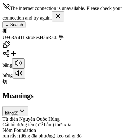
The internet connection is unavailable. Please check your
connection and try again.
←
Search
掤
U+63A4
11
strokes
Hán
Rad
:
手
băng
bứng
切
Meanings
băng
(
2
)
Từ điển Nguyễn Quốc Hùng
C
á
i
t
ú
i
đ
ự
n
g
t
ê
n
(
đ
ể
b
ắ
n
)
t
h
ờ
i
x
ư
a
.
Nôm Foundation
r
u
n
r
ẩ
y
;
(
t
i
ế
n
g
đ
ị
a
p
h
ư
ơ
n
g
)
k
é
o
c
á
i
g
ì
đ
ó