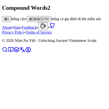
Compound Words
2
bứng cây
•
bứng cả gia đình đi lȇn miền núi
掤𣘃
掤𪥘家庭𠫾𬨠沔𡶀
About
•
Stats
•
Feedback
•
•
Privacy Policy
•
Terms of Service
©
2026
Nôm Na Việt - Unlocking Ancient Vietnamese Script