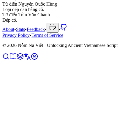
Từ điển Nguyễn Quốc Hùng
L
o
ạ
i
d
é
p
đ
a
n
b
ằ
n
g
c
ỏ
.
Từ điển Trần Văn Chánh
D
é
p
c
ỏ
.
About
•
Stats
•
Feedback
•
•
Privacy Policy
•
Terms of Service
©
2026
Nôm Na Việt - Unlocking Ancient Vietnamese Script