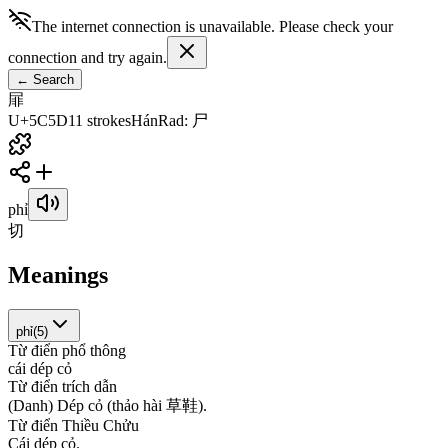
The internet connection is unavailable. Please check your
connection and try again.
←
Search
屝
U+5C5D
11
strokes
Hán
Rad
:
尸
phỉ
切
Meanings
phỉ
(
5
)
Từ điển phổ thông
c
á
i
d
é
p
c
ỏ
Từ điển trích dẫn
(
D
a
n
h
)
D
é
p
c
ỏ
(
t
h
ả
o
h
à
i
草
鞋
)
.
Từ điển Thiều Chửu
C
á
i
d
é
p
c
ỏ
.