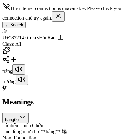
The internet connection is unavailable. Please check your
connection and try again.
←
Search
塲
U+5872
14
strokes
Hán
Rad
:
土
Class
:
A1
tràng
trường
切
Meanings
tràng
(
2
)
Từ điển Thiều Chửu
T
ụ
c
d
ù
n
g
n
h
ư
c
h
ữ
*
*
t
r
à
n
g
*
*
場
.
Nôm Foundation