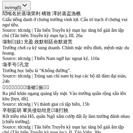
trường
(
5
)
鬦
㗂
名
於
蒸
塲
荣
利
構
致
澤
於
蒸
盃
漁
樵
Giấu tiếng danh ở chưng trường vinh lợi. Cấu trí trạch ở chưng vui
ngư tiều.
Source:
tdcndg | Tân biên Truyền kỳ mạn lục tăng bổ giải âm tập
chú (Tân biên Truyền kỳ mạn lục), III, 26a
塲
制
𰙔
[
妓
]
充
盈
政
默
朝
廷
命
默
遊
荒
Trường chơi ca kỹ sung doanh. Chính mặc triều đình, mệnh mặc du
hoang.
Source:
tdcndg | Thiên Nam ngữ lục ngoại kỷ, 110a
塲
斈
号
𱺵
孔
堂
Trường học hiệu là “Khổng đường”.
Source:
tdcndg | Trùng san chỉ nam bị loại các bộ dã đàm đại toàn,
24b
𫥨
庯
巾
昂
挄
𥙩
󰘚
󱚢
塲
裙
𢌌
振
𨖲
𦟏
Ra phố khăn ngang quàng lấy mặt. Vào trường quần rộng xắn lên
khu [bẹn, đít].
Source:
tdcndg | Vị thành giai cú tập biên, 15b
卒
朝
茹
胡
軍
吳
侵
劫
坦
意
𫜵
塲
打
饒
Rốt triều nhà Hồ, quân Ngô xâm cướp đất ấy làm trường đánh nhau
[chiến trường].
Source:
tdcndg | Tân biên Truyền kỳ mạn lục tăng bổ giải âm tập
chú (Tân biên Truyền kỳ mạn lục), II, Tản Viên, 39a