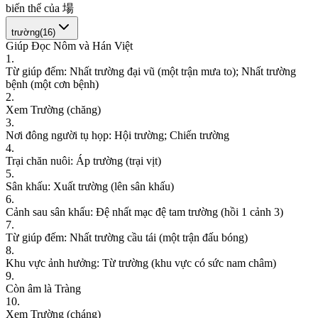
b
i
ế
n
t
h
ể
c
ủ
a
場
trường
(
16
)
Giúp Đọc Nôm và Hán Việt
1
.
T
ừ
g
i
ú
p
đ
ế
m
:
N
h
ấ
t
t
r
ư
ờ
n
g
đ
ạ
i
v
ũ
(
m
ộ
t
t
r
ậ
n
m
ư
a
t
o
)
;
N
h
ấ
t
t
r
ư
ờ
n
g
b
ệ
n
h
(
m
ộ
t
c
ơ
n
b
ệ
n
h
)
2
.
X
e
m
T
r
ư
ờ
n
g
(
c
h
ă
n
g
)
3
.
N
ơ
i
đ
ô
n
g
n
g
ư
ờ
i
t
ụ
h
ọ
p
:
H
ộ
i
t
r
ư
ờ
n
g
;
C
h
i
ế
n
t
r
ư
ờ
n
g
4
.
T
r
ạ
i
c
h
ă
n
n
u
ô
i
:
Á
p
t
r
ư
ờ
n
g
(
t
r
ạ
i
v
ị
t
)
5
.
S
â
n
k
h
ấ
u
:
X
u
ấ
t
t
r
ư
ờ
n
g
(
l
ê
n
s
â
n
k
h
ấ
u
)
6
.
C
ả
n
h
s
a
u
s
â
n
k
h
ấ
u
:
Đ
ệ
n
h
ấ
t
m
ạ
c
đ
ệ
t
a
m
t
r
ư
ờ
n
g
(
h
ồ
i
1
c
ả
n
h
3
)
7
.
T
ừ
g
i
ú
p
đ
ế
m
:
N
h
ấ
t
t
r
ư
ờ
n
g
c
ầ
u
t
á
i
(
m
ộ
t
t
r
ậ
n
đ
ấ
u
b
ó
n
g
)
8
.
K
h
u
v
ự
c
ả
n
h
h
ư
ở
n
g
:
T
ừ
t
r
ư
ờ
n
g
(
k
h
u
v
ự
c
c
ó
s
ứ
c
n
a
m
c
h
â
m
)
9
.
C
ò
n
â
m
l
à
T
r
à
n
g
10
.
X
e
m
T
r
ư
ờ
n
g
(
c
h
á
n
g
)