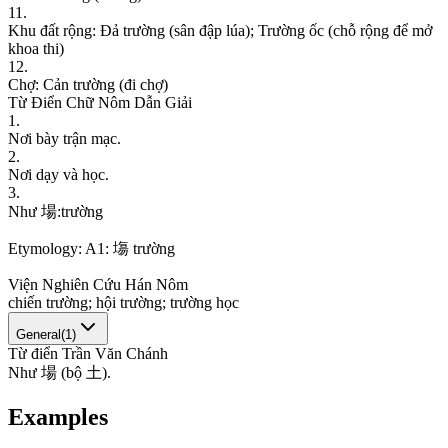
11
.
K
h
u
đ
ấ
t
r
ộ
n
g
:
Đ
ả
t
r
ư
ờ
n
g
(
s
â
n
đ
ậ
p
l
ú
a
)
;
T
r
ư
ờ
n
g
ố
c
(
c
h
ỗ
r
ộ
n
g
đ
ể
m
ở
k
h
o
a
t
h
i
)
12
.
C
h
ợ
:
C
ả
n
t
r
ư
ờ
n
g
(
đ
i
c
h
ợ
)
Từ Điển Chữ Nôm Dẫn Giải
1
.
N
ơ
i
b
à
y
t
r
ậ
n
m
ạ
c
.
2
.
N
ơ
i
d
ạ
y
v
à
h
ọ
c
.
3
.
N
h
ư
場
:
t
r
ư
ờ
n
g
Etymology:
A1: 塲 trường
Viện Nghiên Cứu Hán Nôm
c
h
i
ế
n
t
r
ư
ờ
n
g
;
h
ộ
i
t
r
ư
ờ
n
g
;
t
r
ư
ờ
n
g
h
ọ
c
General
(
1
)
Từ điển Trần Văn Chánh
N
h
ư
場
(
b
ộ
土
)
.
Examples