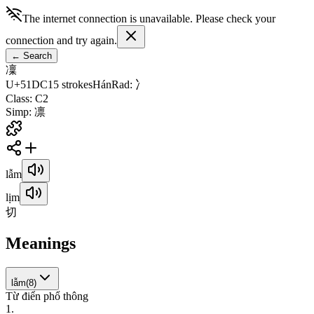
The internet connection is unavailable. Please check your
connection and try again.
←
Search
凜
U+51DC
15
strokes
Hán
Rad
:
冫
Class
:
C2
Simp
:
凛
lẫm
lịm
切
Meanings
lẫm
(
8
)
Từ điển phổ thông
1
.