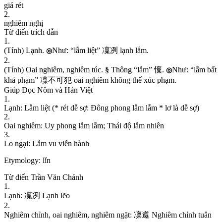
g
i
á
r
é
t
2
.
n
g
h
i
ê
m
n
g
h
ị
Từ điển trích dẫn
1
.
(
T
í
n
h
)
L
ạ
n
h
.
N
h
ư
:
“
l
ẫ
m
l
i
ệ
t
”
凜
冽
l
ạ
n
h
l
ắ
m
.
◎
2
.
(
T
í
n
h
)
O
a
i
n
g
h
i
ê
m
,
n
g
h
i
ê
m
t
ú
c
.
§
T
h
ô
n
g
“
l
ẫ
m
”
懍
.
N
h
ư
:
“
l
ẫ
m
b
ấ
t
◎
k
h
ả
p
h
ạ
m
”
凜
不
可
犯
o
a
i
n
g
h
i
ê
m
k
h
ô
n
g
t
h
ể
x
ú
c
p
h
ạ
m
.
Giúp Đọc Nôm và Hán Việt
1
.
L
ạ
n
h
:
L
ẫ
m
l
i
ệ
t
(
*
r
é
t
d
ễ
s
ợ
:
Đ
ô
n
g
p
h
o
n
g
l
ẫ
m
l
ẫ
m
*
l
ơ
l
à
d
ễ
s
ợ
)
2
.
O
a
i
n
g
h
i
ê
m
:
U
y
p
h
o
n
g
l
ẫ
m
l
ẫ
m
;
T
h
á
i
đ
ộ
l
ẫ
m
n
h
i
ê
n
3
.
L
o
n
g
ạ
i
:
L
ẫ
m
v
u
v
i
ễ
n
h
à
n
h
Etymology:
lǐn
Từ điển Trần Văn Chánh
1
.
L
ạ
n
h
:
凜
冽
L
ạ
n
h
l
ẽ
o
2
.
N
g
h
i
ê
m
c
h
ỉ
n
h
,
o
a
i
n
g
h
i
ê
m
,
n
g
h
i
ê
m
n
g
ặ
t
:
凜
遵
N
g
h
i
ê
m
c
h
ỉ
n
h
t
u
â
n