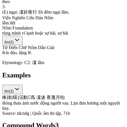
t
h
e
o
3
.
(
E
)
n
g
ạ
i
:
凜
於
夜
行
Đ
i
đ
ê
m
n
g
ạ
i
l
ắ
m
.
Viện Nghiên Cứu Hán Nôm
l
ẫ
m
l
i
ệ
t
Nôm Foundation
r
ù
n
g
m
ì
n
h
v
ì
l
ạ
n
h
h
o
ặ
c
s
ợ
h
ã
i
,
s
ợ
h
ã
i
lịm
(
1
)
Từ Điển Chữ Nôm Dẫn Giải
K
í
n
đ
á
o
,
l
ặ
n
g
l
ẽ
.
Etymology:
C2: 凜 lẫm
Examples
lịm
(
1
)
俸
踈
[
暎
]
渃
動
𠊚
爲
凜
迻
香
蔑
月
咍
Bóng thưa ánh nước động người vay. Lịm đưa hương một nguyệt
hay.
Source:
tdcndg | Quốc âm thi tập, 71b
Compound Words
3