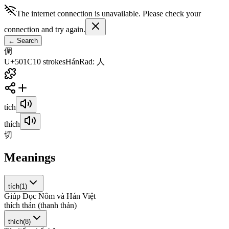
The internet connection is unavailable. Please check your
connection and try again.
←
Search
倜
U+501C
10
strokes
Hán
Rad
:
人
tích
thích
切
Meanings
tích
(
1
)
Giúp Đọc Nôm và Hán Việt
t
h
í
c
h
t
h
ả
n
(
t
h
a
n
h
t
h
ả
n
)
thích
(
8
)