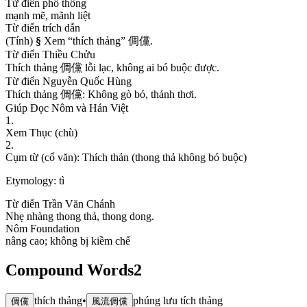
Từ điển phổ thông
m
ạ
n
h
m
ẽ
,
m
ã
n
h
l
i
ệ
t
Từ điển trích dẫn
(
T
í
n
h
)
§
X
e
m
“
t
h
í
c
h
t
h
ả
n
g
”
倜
儻
.
Từ điển Thiều Chửu
T
h
í
c
h
t
h
ả
n
g
倜
儻
l
ỗ
i
l
ạ
c
,
k
h
ô
n
g
a
i
b
ó
b
u
ộ
c
đ
ư
ợ
c
.
Từ điển Nguyễn Quốc Hùng
T
h
í
c
h
t
h
ả
n
g
倜
儻
:
K
h
ô
n
g
g
ò
b
ó
,
t
h
ả
n
h
t
h
ơ
i
.
Giúp Đọc Nôm và Hán Việt
1
.
X
e
m
T
h
ụ
c
(
c
h
ù
)
2
.
C
ụ
m
t
ừ
(
c
ổ
v
ă
n
)
:
T
h
í
c
h
t
h
ả
n
(
t
h
o
n
g
t
h
ả
k
h
ô
n
g
b
ó
b
u
ộ
c
)
Etymology:
tì
Từ điển Trần Văn Chánh
N
h
ẹ
n
h
à
n
g
t
h
o
n
g
t
h
ả
,
t
h
o
n
g
d
o
n
g
.
Nôm Foundation
n
â
n
g
c
a
o
;
k
h
ô
n
g
b
ị
k
i
ề
m
c
h
ế
Compound Words
2
thích thảng
•
phúng lưu tích thảng
倜儻
風流倜儻