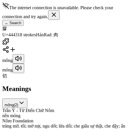
The internet connection is unavailable. Please check your
connection and try again.
←
Search
䑃
U+4443
18
strokes
Hán
Rad
:
肉
mông
móng
切
Meanings
mông
(
2
)
Trần Ý - Từ Điển Chữ Nôm
n
ề
n
m
ó
n
g
Nôm Foundation
t
r
ă
n
g
m
ờ
,
t
ố
i
;
m
ờ
m
ị
t
,
n
g
u
d
ố
t
;
l
ừ
a
d
ố
i
;
c
h
e
g
i
ấ
u
s
ự
t
h
ậ
t
,
c
h
e
đ
ậ
y
;
ẩ
n