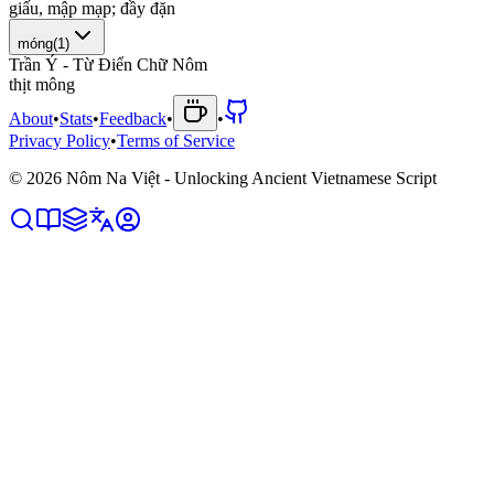
g
i
ấ
u
,
m
ậ
p
m
ạ
p
;
đ
ầ
y
đ
ặ
n
móng
(
1
)
Trần Ý - Từ Điển Chữ Nôm
t
h
ị
t
m
ô
n
g
About
•
Stats
•
Feedback
•
•
Privacy Policy
•
Terms of Service
©
2026
Nôm Na Việt - Unlocking Ancient Vietnamese Script