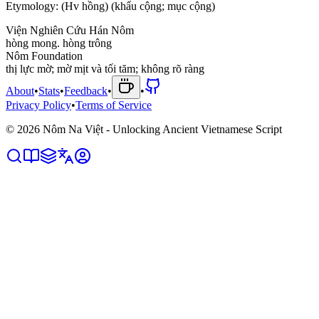
Etymology:
(Hv hồng) (khẩu cộng; mục cộng)
Viện Nghiên Cứu Hán Nôm
h
ò
n
g
m
o
n
g
.
h
ò
n
g
t
r
ô
n
g
Nôm Foundation
t
h
ị
l
ự
c
m
ờ
;
m
ờ
m
ị
t
v
à
t
ố
i
t
ă
m
;
k
h
ô
n
g
r
õ
r
à
n
g
About
•
Stats
•
Feedback
•
•
Privacy Policy
•
Terms of Service
©
2026
Nôm Na Việt - Unlocking Ancient Vietnamese Script