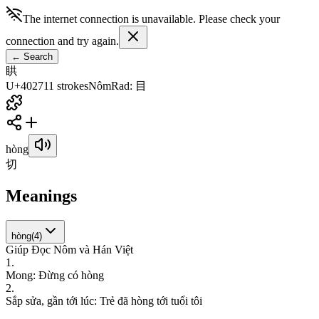
The internet connection is unavailable. Please check your
connection and try again.
←
Search
䀧
U+4027
11
strokes
Nôm
Rad
:
目
hòng
切
Meanings
hòng
(
4
)
Giúp Đọc Nôm và Hán Việt
1
.
M
o
n
g
:
Đ
ừ
n
g
c
ó
h
ò
n
g
2
.
S
ắ
p
s
ử
a
,
g
ầ
n
t
ớ
i
l
ú
c
:
T
r
ẻ
đ
ã
h
ò
n
g
t
ớ
i
t
u
ổ
i
t
ô
i